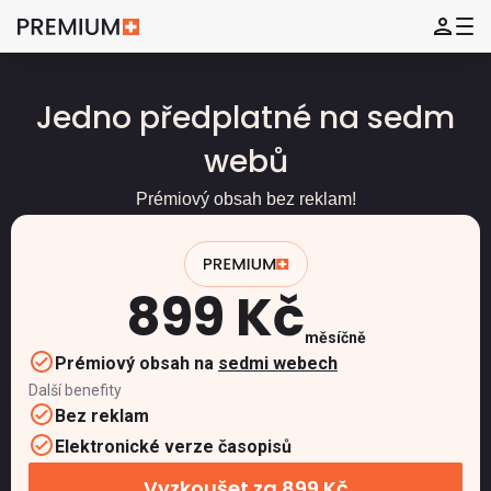
Jedno předplatné na sedm
webů
Prémiový obsah bez reklam!
899 Kč
měsíčně
Prémiový obsah na
sedmi webech
Další benefity
Bez reklam
Elektronické verze časopisů
Vyzkoušet za 899 Kč