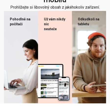
mobilu
Prohlížejte si libovolný obsah z jakéhokoliv zařízení.
Pohodlně na
Už vám nikdy
Odkudkoli na
počítači
nic
tabletu
neuteče