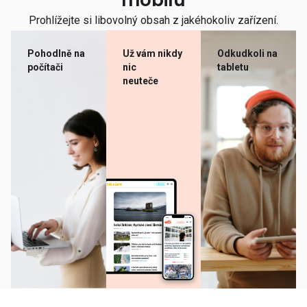
mobilu
Prohlížejte si libovolný obsah z jakéhokoliv zařízení.
Pohodlně na
Už vám nikdy
Odkudkoli na
počítači
nic
tabletu
neuteče