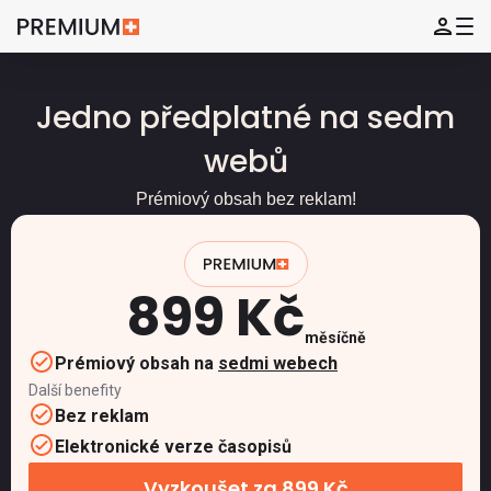
Jedno předplatné na sedm
webů
Prémiový obsah bez reklam!
899 Kč
měsíčně
Prémiový obsah na
sedmi webech
Další benefity
Bez reklam
Elektronické verze časopisů
Vyzkoušet za 899 Kč