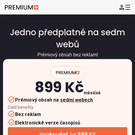
Jedno předplatné na sedm
webů
Prémiový obsah bez reklam!
899 Kč
měsíčně
Prémiový obsah na
sedmi webech
Další benefity
Bez reklam
Elektronické verze časopisů
Vyzkoušet za 899 Kč