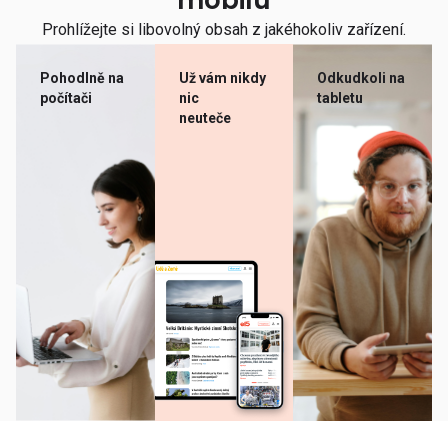
mobilu
Prohlížejte si libovolný obsah z jakéhokoliv zařízení.
Pohodlně na
Už vám nikdy
Odkudkoli na
počítači
nic
tabletu
neuteče