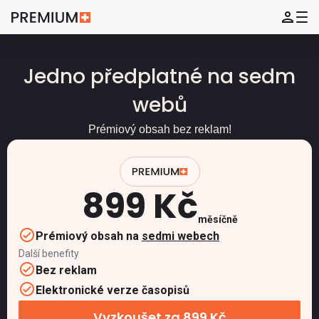
Jedno předplatné na sedm
webů
Prémiový obsah bez reklam!
899 Kč
měsíčně
Prémiový obsah na
sedmi webech
Další benefity
Bez reklam
Elektronické verze časopisů
Vyzkoušet za 899 Kč