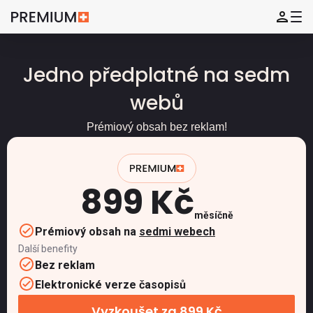
Jedno předplatné na sedm
webů
Prémiový obsah bez reklam!
899 Kč
měsíčně
Prémiový obsah na
sedmi webech
Další benefity
Bez reklam
Elektronické verze časopisů
Vyzkoušet za 899 Kč