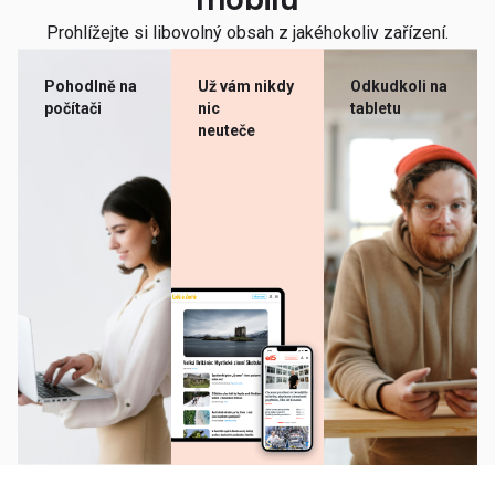
mobilu
Prohlížejte si libovolný obsah z jakéhokoliv zařízení.
Pohodlně na
Už vám nikdy
Odkudkoli na
počítači
nic
tabletu
neuteče