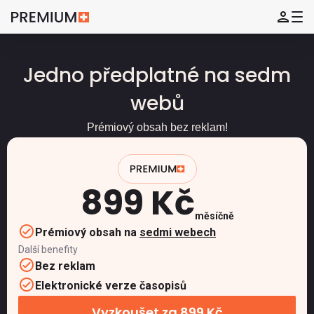
Jedno předplatné na sedm
webů
Prémiový obsah bez reklam!
899 Kč
měsíčně
Prémiový obsah na
sedmi webech
Další benefity
Bez reklam
Elektronické verze časopisů
Vyzkoušet za 899 Kč