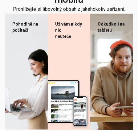
mobilu
Prohlížejte si libovolný obsah z jakéhokoliv zařízení.
Pohodlně na
Už vám nikdy
Odkudkoli na
počítači
nic
tabletu
neuteče