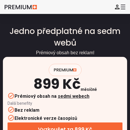
Jedno předplatné na sedm
webů
Prémiový obsah bez reklam!
899 Kč
měsíčně
Prémiový obsah na
sedmi webech
Další benefity
Bez reklam
Elektronické verze časopisů
Vyzkoušet za 899 Kč