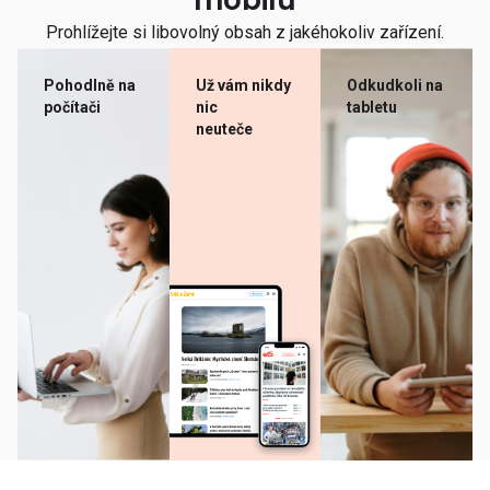
mobilu
Prohlížejte si libovolný obsah z jakéhokoliv zařízení.
Pohodlně na
Už vám nikdy
Odkudkoli na
počítači
nic
tabletu
neuteče