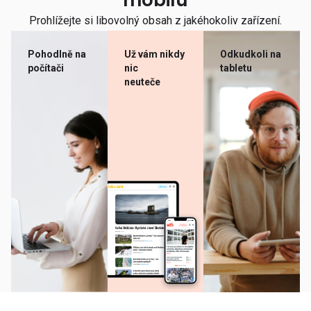
mobilu
Prohlížejte si libovolný obsah z jakéhokoliv zařízení.
Pohodlně na
Už vám nikdy
Odkudkoli na
počítači
nic
tabletu
neuteče