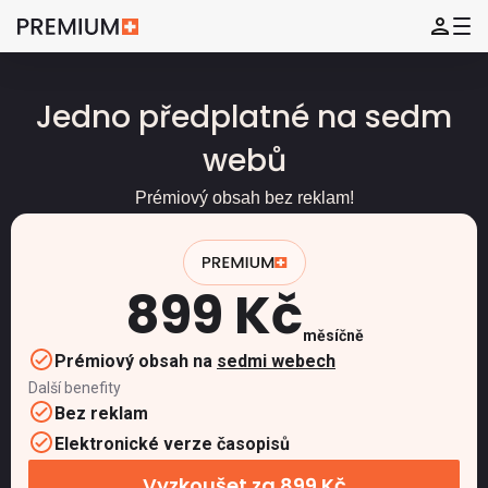
Jedno předplatné na sedm
webů
Prémiový obsah bez reklam!
899 Kč
měsíčně
Prémiový obsah na
sedmi webech
Další benefity
Bez reklam
Elektronické verze časopisů
Vyzkoušet za 899 Kč