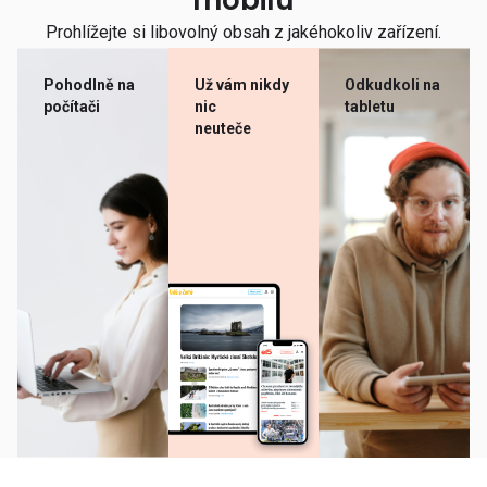
mobilu
Prohlížejte si libovolný obsah z jakéhokoliv zařízení.
Pohodlně na
Už vám nikdy
Odkudkoli na
počítači
nic
tabletu
neuteče