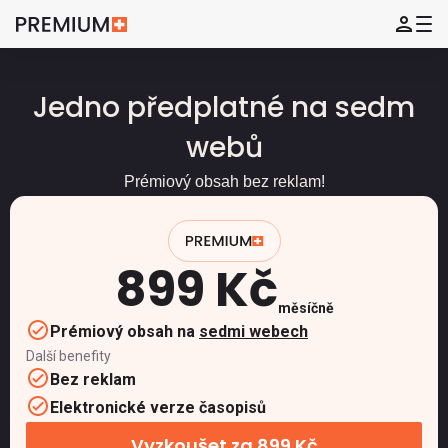
Jedno předplatné na sedm
webů
Prémiový obsah bez reklam!
899 Kč
měsíčně
Prémiový obsah na
sedmi webech
Další benefity
Bez reklam
Elektronické verze časopisů
Vyzkoušet za 899 Kč