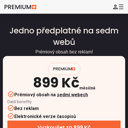
Jedno předplatné na sedm
webů
Prémiový obsah bez reklam!
899 Kč
měsíčně
Prémiový obsah na
sedmi webech
Další benefity
Bez reklam
Elektronické verze časopisů
Vyzkoušet za 899 Kč