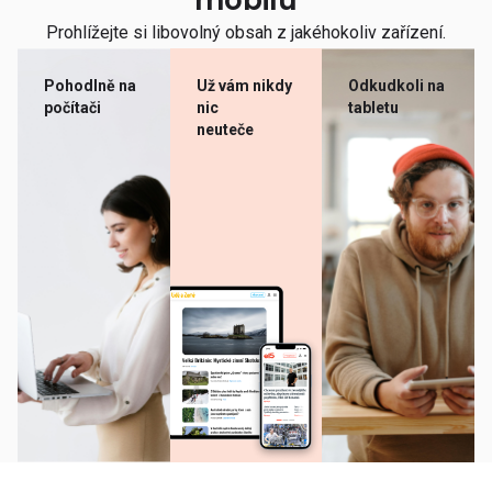
mobilu
Prohlížejte si libovolný obsah z jakéhokoliv zařízení.
Pohodlně na
Už vám nikdy
Odkudkoli na
počítači
nic
tabletu
neuteče