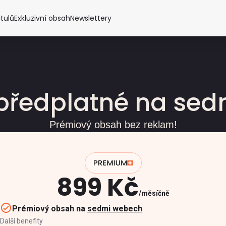
itulů
Exkluzivní obsah
Newslettery
předplatné na se
Prémiový obsah bez reklam!
899 Kč
měsíčně
Prémiový obsah na
sedmi webech
Další benefity