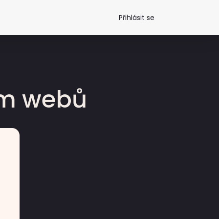
Přihlásit se
dm webů