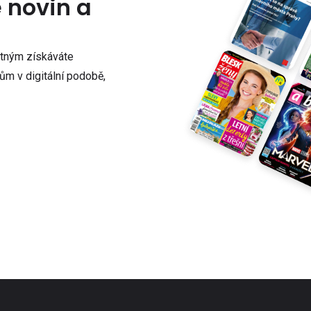
e novin a
atným získáváte
m v digitální podobě,