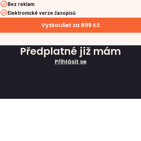
Bez reklam
Elektronické verze časopisů
Vyzkoušet za 899 Kč
Předplatné již mám
Přihlásit se