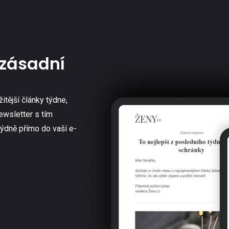
zásadní
žitější články týdne,
ewsletter s tím
týdně přímo do vaší e-