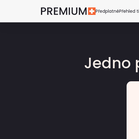
Předplatné
Přehled t
Jedno 