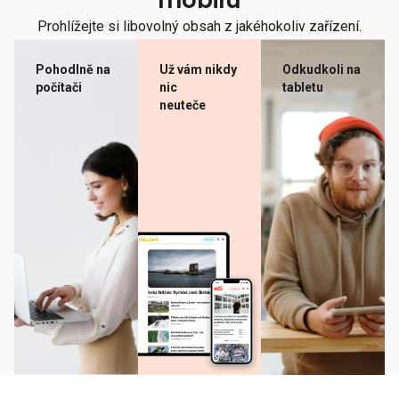
mobilu
Prohlížejte si libovolný obsah z jakéhokoliv zařízení.
Pohodlně na
Už vám nikdy
Odkudkoli na
počítači
nic
tabletu
neuteče