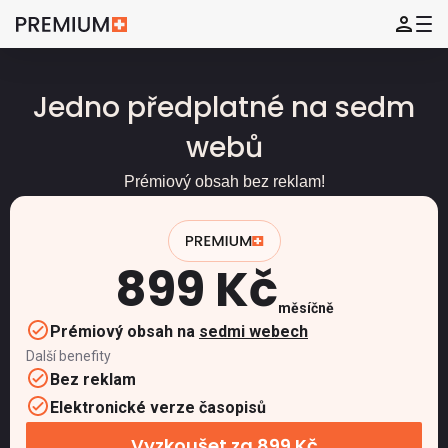
Jedno předplatné na sedm
webů
Prémiový obsah bez reklam!
899 Kč
měsíčně
Prémiový obsah na
sedmi webech
Další benefity
Bez reklam
Elektronické verze časopisů
Vyzkoušet za 899 Kč