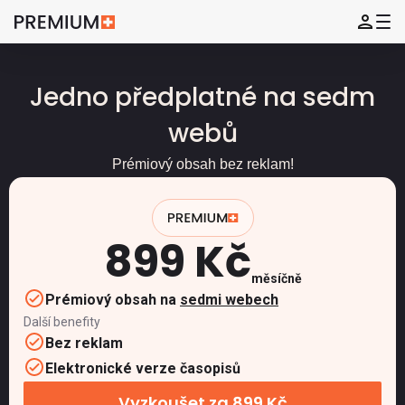
Jedno předplatné na sedm
webů
Prémiový obsah bez reklam!
899 Kč
měsíčně
Prémiový obsah na
sedmi webech
Další benefity
Bez reklam
Elektronické verze časopisů
Vyzkoušet za 899 Kč