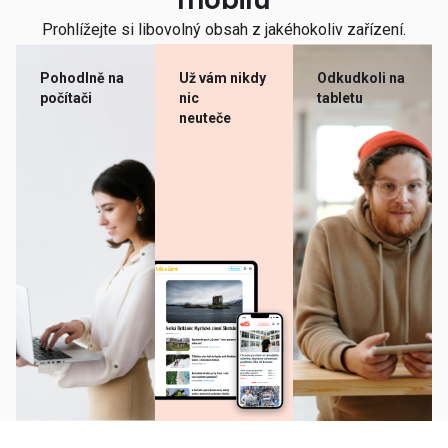
mobilu
Prohlížejte si libovolný obsah z jakéhokoliv zařízení.
Pohodlně na
Už vám nikdy
Odkudkoli na
počítači
nic
tabletu
neuteče