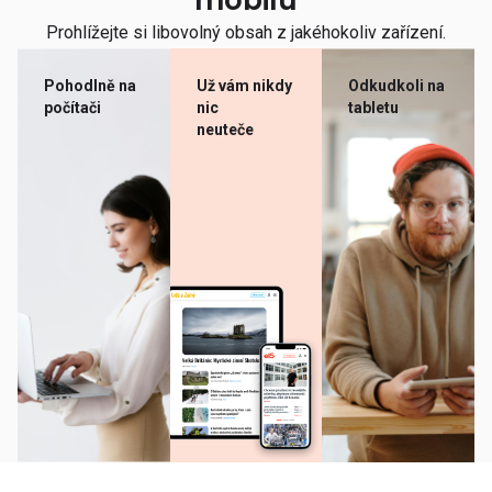
mobilu
Prohlížejte si libovolný obsah z jakéhokoliv zařízení.
Pohodlně na
Už vám nikdy
Odkudkoli na
počítači
nic
tabletu
neuteče