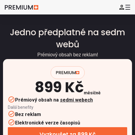
Jedno předplatné na sedm
webů
Prémiový obsah bez reklam!
899 Kč
měsíčně
Prémiový obsah na
sedmi webech
Další benefity
Bez reklam
Elektronické verze časopisů
Vyzkoušet za 899 Kč