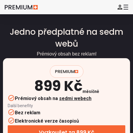
Jedno předplatné na sedm
webů
Prémiový obsah bez reklam!
899 Kč
měsíčně
Prémiový obsah na
sedmi webech
Další benefity
Bez reklam
Elektronické verze časopisů
Vyzkoušet za 899 Kč