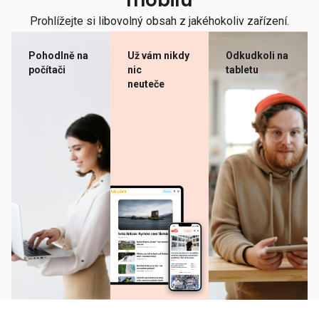
mobilu
Prohlížejte si libovolný obsah z jakéhokoliv zařízení.
Pohodlně na
Už vám nikdy
Odkudkoli na
počítači
nic
tabletu
neuteče