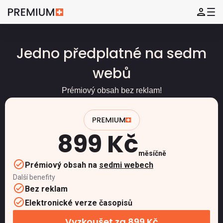
Jedno předplatné na sedm
webů
Prémiový obsah bez reklam!
899 Kč
měsíčně
Prémiový obsah na
sedmi webech
Další benefity
Bez reklam
Elektronické verze časopisů
Vyzkoušet za 899 Kč