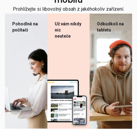
mobilu
Prohlížejte si libovolný obsah z jakéhokoliv zařízení.
Pohodlně na
Už vám nikdy
Odkudkoli na
počítači
nic
tabletu
neuteče