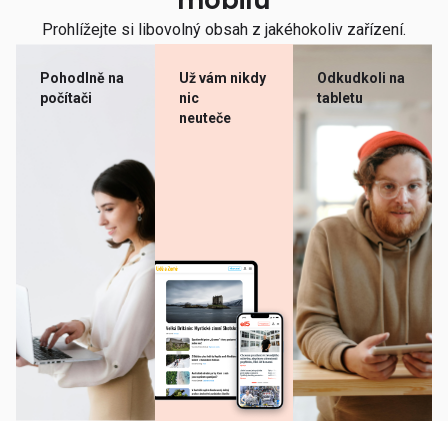
mobilu
Prohlížejte si libovolný obsah z jakéhokoliv zařízení.
Pohodlně na
Už vám nikdy
Odkudkoli na
počítači
nic
tabletu
neuteče