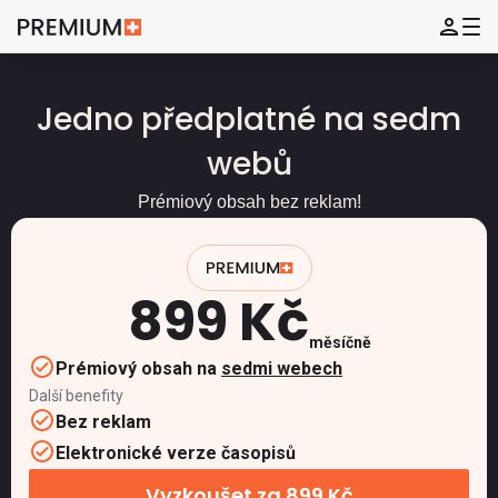
Jedno předplatné na sedm
webů
Prémiový obsah bez reklam!
899 Kč
měsíčně
Prémiový obsah na
sedmi webech
Další benefity
Bez reklam
Elektronické verze časopisů
Vyzkoušet za 899 Kč