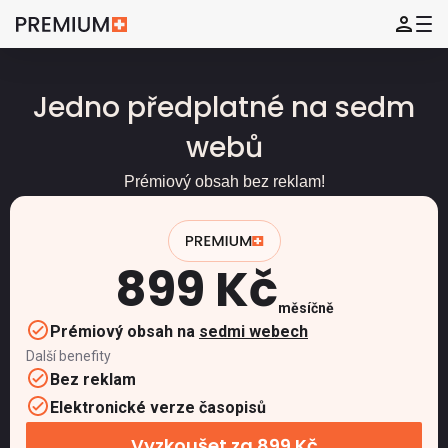
Jedno předplatné na sedm
webů
Prémiový obsah bez reklam!
899 Kč
měsíčně
Prémiový obsah na
sedmi webech
Další benefity
Bez reklam
Elektronické verze časopisů
Vyzkoušet za 899 Kč