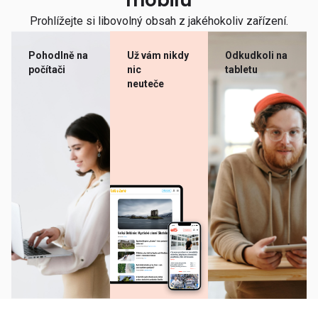
mobilu
Prohlížejte si libovolný obsah z jakéhokoliv zařízení.
Pohodlně na
Už vám nikdy
Odkudkoli na
počítači
nic
tabletu
neuteče