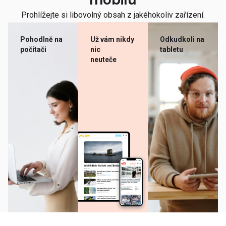
mobilu
Prohlížejte si libovolný obsah z jakéhokoliv zařízení.
Pohodlně na
Už vám nikdy
Odkudkoli na
počítači
nic
tabletu
neuteče