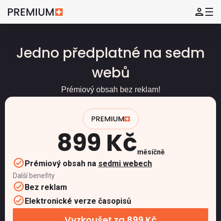
Jedno předplatné na sedm
webů
Prémiový obsah bez reklam!
899 Kč
měsíčně
Prémiový obsah na
sedmi webech
Další benefity
Bez reklam
Elektronické verze časopisů
Vyzkoušet za 899 Kč