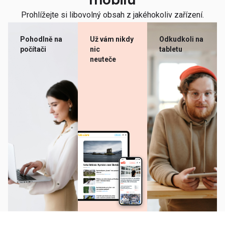
mobilu
Prohlížejte si libovolný obsah z jakéhokoliv zařízení.
Pohodlně na
Už vám nikdy
Odkudkoli na
počítači
nic
tabletu
neuteče