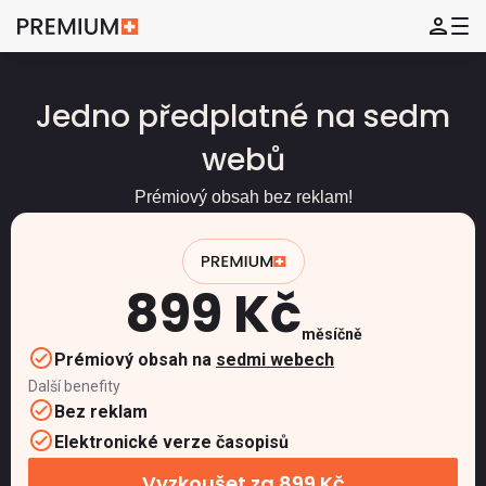
Jedno předplatné na sedm
webů
Prémiový obsah bez reklam!
899 Kč
měsíčně
Prémiový obsah na
sedmi webech
Další benefity
Bez reklam
Elektronické verze časopisů
Vyzkoušet za 899 Kč