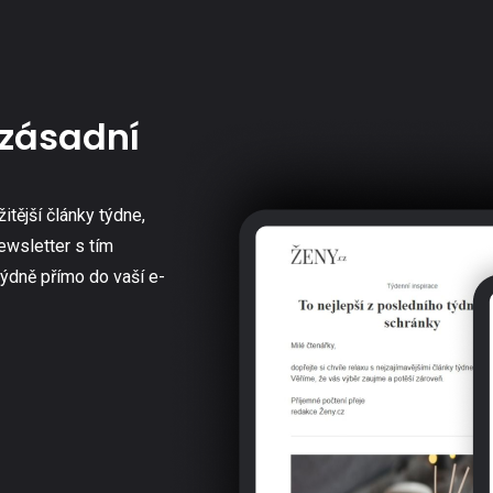
zásadní
žitější články týdne,
ewsletter s tím
týdně přímo do vaší e-