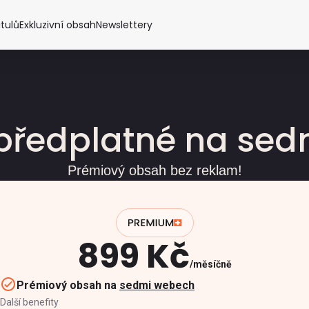
itulů
Exkluzivní obsah
Newslettery
předplatné na se
Prémiový obsah bez reklam!
899 Kč
měsíčně
Prémiový obsah na
sedmi webech
Další benefity