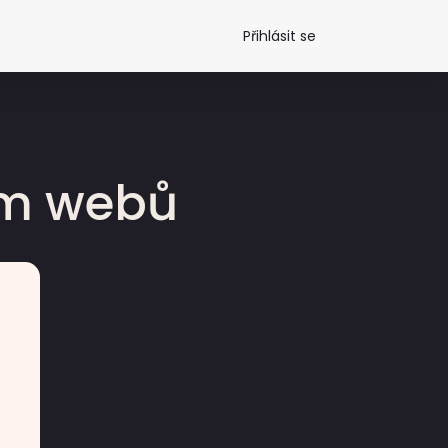
Přihlásit se
dm webů