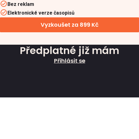
Bez reklam
Elektronické verze časopisů
Vyzkoušet za 899 Kč
Předplatné již mám
Přihlásit se