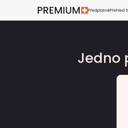
Předplatné
Přehled t
Jedno 