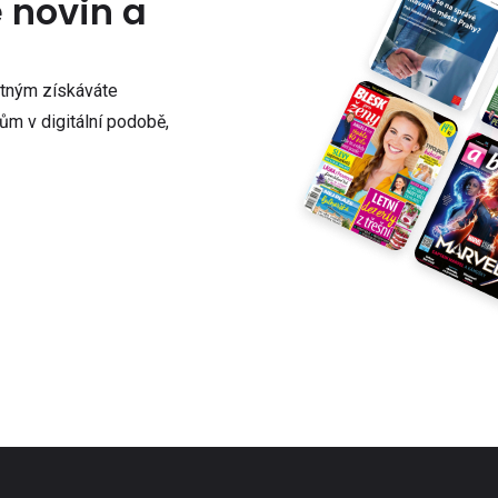
e novin a
atným získáváte
m v digitální podobě,