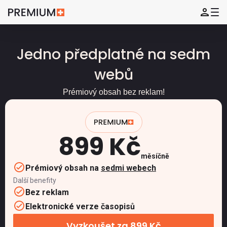
Jedno předplatné na sedm
webů
Prémiový obsah bez reklam!
899 Kč
měsíčně
Prémiový obsah na
sedmi webech
Další benefity
Bez reklam
Elektronické verze časopisů
Vyzkoušet za 899 Kč