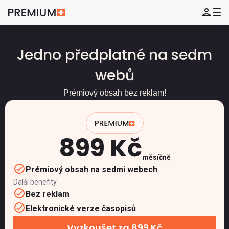
Jedno předplatné na sedm
webů
Prémiový obsah bez reklam!
899 Kč
měsíčně
Prémiový obsah na
sedmi webech
Další benefity
Bez reklam
Elektronické verze časopisů
Vyzkoušet za 899 Kč