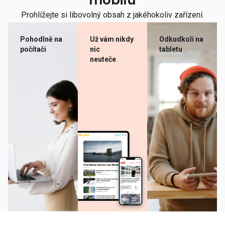
mobilu
Prohlížejte si libovolný obsah z jakéhokoliv zařízení.
Pohodlně na
Už vám nikdy
Odkudkoli na
počítači
nic
tabletu
neuteče