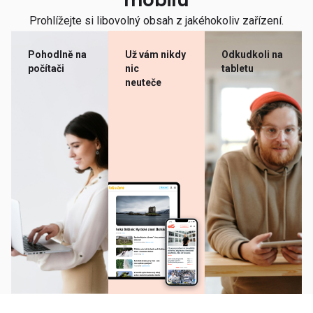
mobilu
Prohlížejte si libovolný obsah z jakéhokoliv zařízení.
Pohodlně na
Už vám nikdy
Odkudkoli na
počítači
nic
tabletu
neuteče