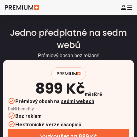
Jedno předplatné na sedm
webů
Prémiový obsah bez reklam!
899 Kč
měsíčně
Prémiový obsah na
sedmi webech
Další benefity
Bez reklam
Elektronické verze časopisů
Vyzkoušet za 899 Kč