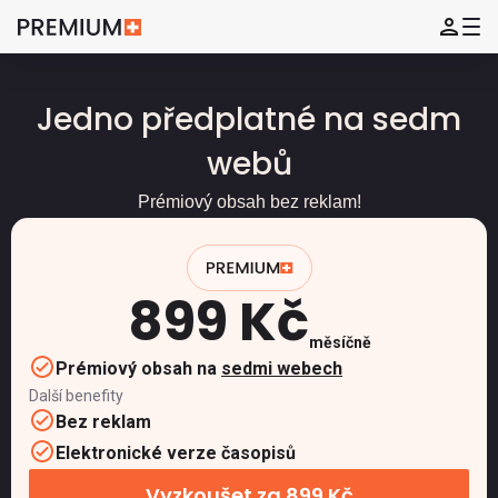
Jedno předplatné na sedm
webů
Prémiový obsah bez reklam!
899 Kč
měsíčně
Prémiový obsah na
sedmi webech
Další benefity
Bez reklam
Elektronické verze časopisů
Vyzkoušet za 899 Kč