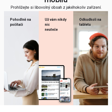
mobilu
Prohlížejte si libovolný obsah z jakéhokoliv zařízení.
Pohodlně na
Už vám nikdy
Odkudkoli na
počítači
nic
tabletu
neuteče