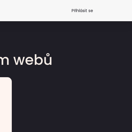
Přihlásit se
dm webů