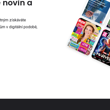
e novin a
atným získáváte
m v digitální podobě,