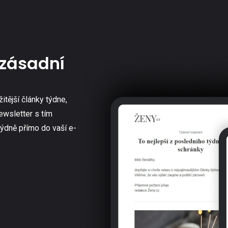
zásadní
žitější články týdne,
ewsletter s tím
týdně přímo do vaší e-