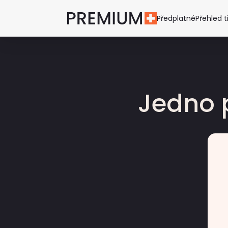
Předplatné
Přehled t
Jedno 