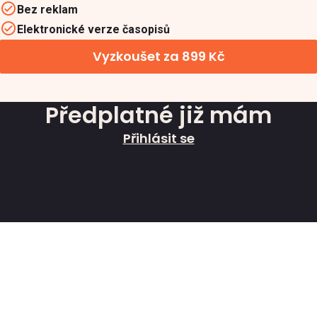
Bez reklam
Elektronické verze časopisů
Vyzkoušet za 899 Kč
Předplatné již mám
Přihlásit se