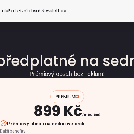
itulů
Exkluzivní obsah
Newslettery
předplatné na se
Prémiový obsah bez reklam!
899 Kč
měsíčně
Prémiový obsah na
sedmi webech
Další benefity