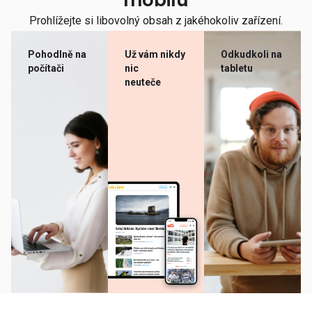
mobilu
Prohlížejte si libovolný obsah z jakéhokoliv zařízení.
Pohodlně na
Už vám nikdy
Odkudkoli na
počítači
nic
tabletu
neuteče