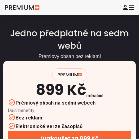
Jedno předplatné na sedm
webů
Prémiový obsah bez reklam!
899 Kč
měsíčně
Prémiový obsah na
sedmi webech
Další benefity
Bez reklam
Elektronické verze časopisů
Vyzkoušet za 899 Kč