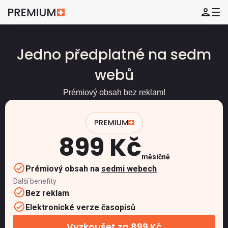
Jedno předplatné na sedm
webů
Prémiový obsah bez reklam!
899 Kč
měsíčně
Prémiový obsah na
sedmi webech
Další benefity
Bez reklam
Elektronické verze časopisů
Vyzkoušet za 899 Kč