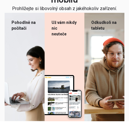
mobilu
Prohlížejte si libovolný obsah z jakéhokoliv zařízení.
Pohodlně na
Už vám nikdy
Odkudkoli na
počítači
nic
tabletu
neuteče