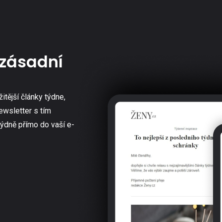
zásadní
žitější články týdne,
ewsletter s tím
týdně přímo do vaší e-