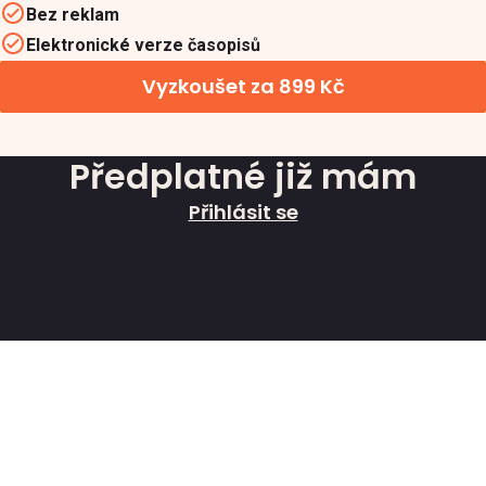
Bez reklam
Elektronické verze časopisů
Vyzkoušet za 899 Kč
Předplatné již mám
Přihlásit se