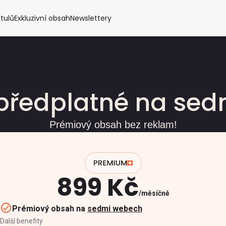
itulů
Exkluzivní obsah
Newslettery
předplatné na se
Prémiový obsah bez reklam!
899 Kč
měsíčně
Prémiový obsah na
sedmi webech
Další benefity