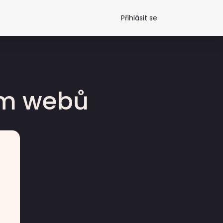
Přihlásit se
dm webů