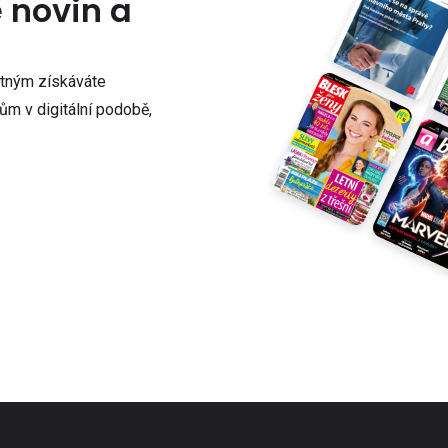
e novin a
atným získáváte
m v digitální podobě,