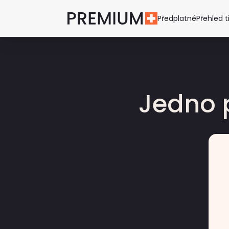
Předplatné
Přehled t
Jedno 