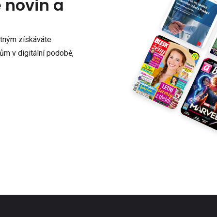
e novin a
atným získáváte
m v digitální podobě,