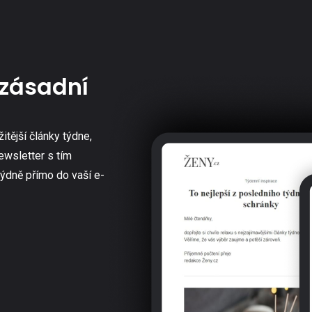
zásadní
žitější články týdne,
ewsletter s tím
týdně přímo do vaší e-