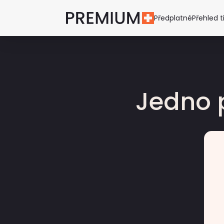
Předplatné
Přehled t
Jedno 