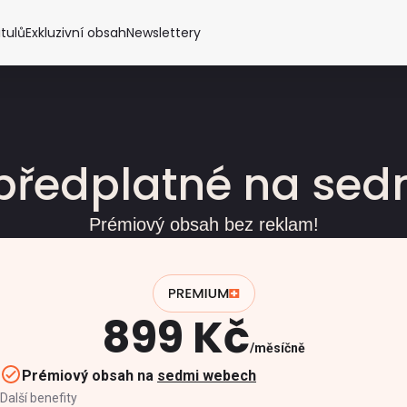
itulů
Exkluzivní obsah
Newslettery
předplatné na se
Prémiový obsah bez reklam!
899 Kč
měsíčně
Prémiový obsah na
sedmi webech
Další benefity