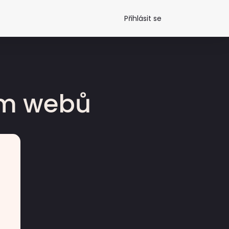
Přihlásit se
dm webů