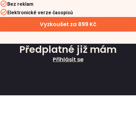
Bez reklam
Elektronické verze časopisů
Vyzkoušet za 899 Kč
Předplatné již mám
Přihlásit se