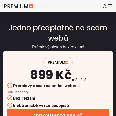
Jedno předplatné na sedm
webů
Prémiový obsah bez reklam!
899 Kč
měsíčně
Prémiový obsah na
sedmi webech
Další benefity
Bez reklam
Elektronické verze časopisů
Vyzkoušet za 899 Kč