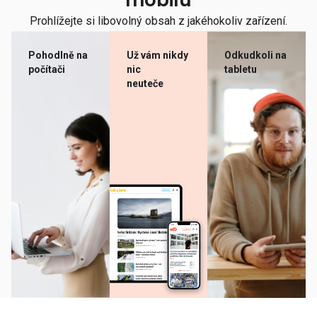
mobilu
Prohlížejte si libovolný obsah z jakéhokoliv zařízení.
Pohodlně na
Už vám nikdy
Odkudkoli na
počítači
nic
tabletu
neuteče