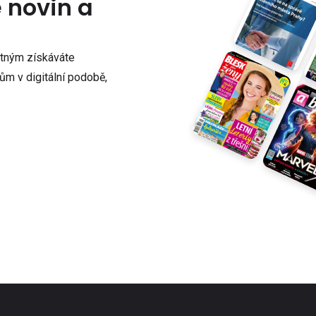
e novin a
atným získáváte
m v digitální podobě,