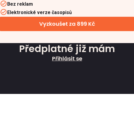
Bez reklam
Elektronické verze časopisů
Vyzkoušet za 899 Kč
Předplatné již mám
Přihlásit se