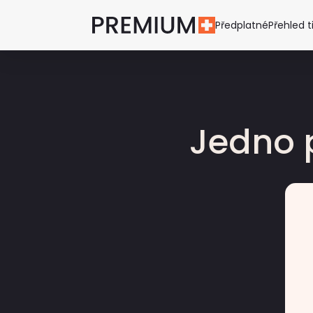
Předplatné
Přehled t
Jedno 