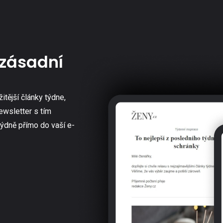
zásadní
žitější články týdne,
ewsletter s tím
týdně přímo do vaší e-