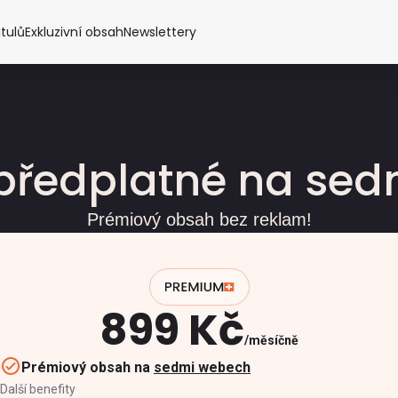
itulů
Exkluzivní obsah
Newslettery
předplatné na se
Prémiový obsah bez reklam!
899 Kč
měsíčně
Prémiový obsah na
sedmi webech
Další benefity