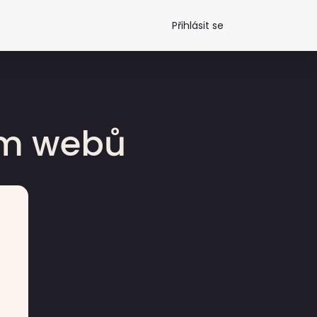
Přihlásit se
dm webů