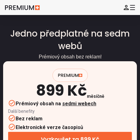
Jedno předplatné na sedm
webů
Prémiový obsah bez reklam!
899 Kč
měsíčně
Prémiový obsah na
sedmi webech
Další benefity
Bez reklam
Elektronické verze časopisů
Vyzkoušet za 899 Kč