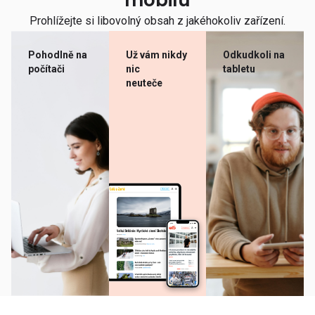
mobilu
Prohlížejte si libovolný obsah z jakéhokoliv zařízení.
Pohodlně na
Už vám nikdy
Odkudkoli na
počítači
nic
tabletu
neuteče