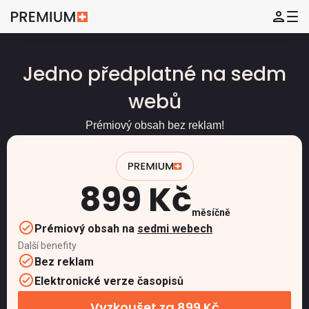
Jedno předplatné na sedm
webů
Prémiový obsah bez reklam!
899 Kč
měsíčně
Prémiový obsah na
sedmi webech
Další benefity
Bez reklam
Elektronické verze časopisů
Vyzkoušet za 899 Kč