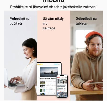
mobilu
Prohlížejte si libovolný obsah z jakéhokoliv zařízení.
Pohodlně na
Už vám nikdy
Odkudkoli na
počítači
nic
tabletu
neuteče