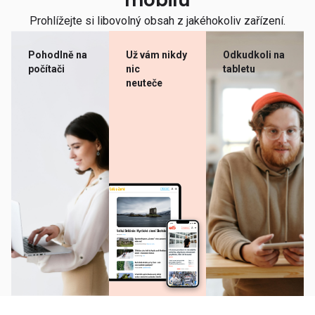
mobilu
Prohlížejte si libovolný obsah z jakéhokoliv zařízení.
Pohodlně na
Už vám nikdy
Odkudkoli na
počítači
nic
tabletu
neuteče