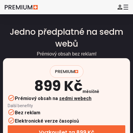
Jedno předplatné na sedm
webů
Prémiový obsah bez reklam!
899 Kč
měsíčně
Prémiový obsah na
sedmi webech
Další benefity
Bez reklam
Elektronické verze časopisů
Vyzkoušet za 899 Kč