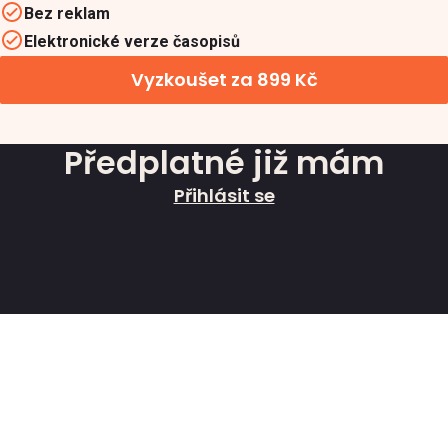
Bez reklam
Elektronické verze časopisů
Vyzkoušet za 899 Kč
Předplatné již mám
Přihlásit se