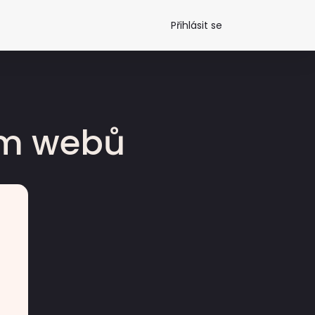
Přihlásit se
dm webů