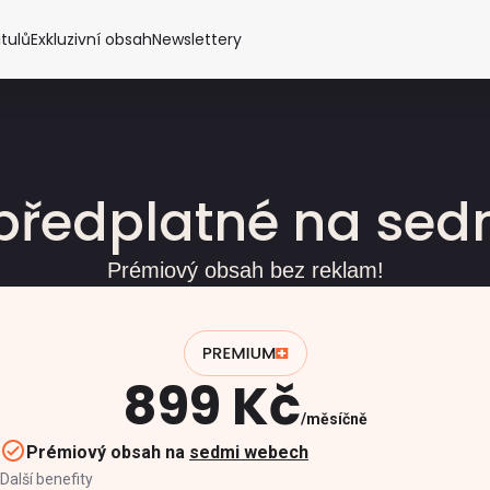
itulů
Exkluzivní obsah
Newslettery
předplatné na se
Prémiový obsah bez reklam!
899 Kč
měsíčně
Prémiový obsah na
sedmi webech
Další benefity