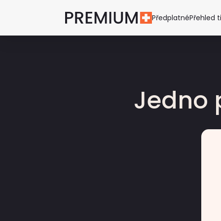
Předplatné
Přehled t
Jedno 