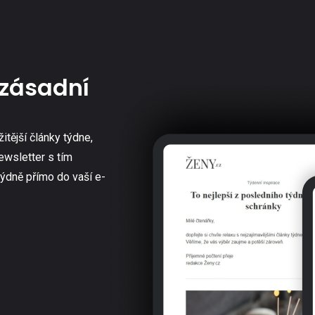
zásadní
žitější články týdne,
ewsletter s tím
týdně přímo do vaší e-