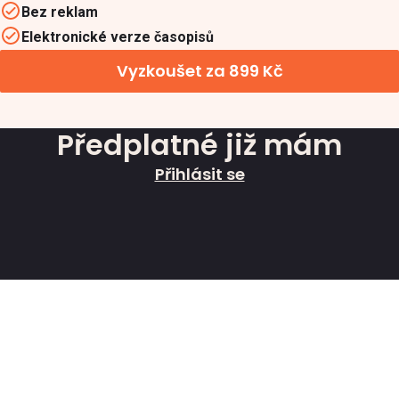
Bez reklam
Elektronické verze časopisů
Vyzkoušet za 899 Kč
Předplatné již mám
Přihlásit se