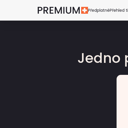
Předplatné
Přehled t
Jedno 