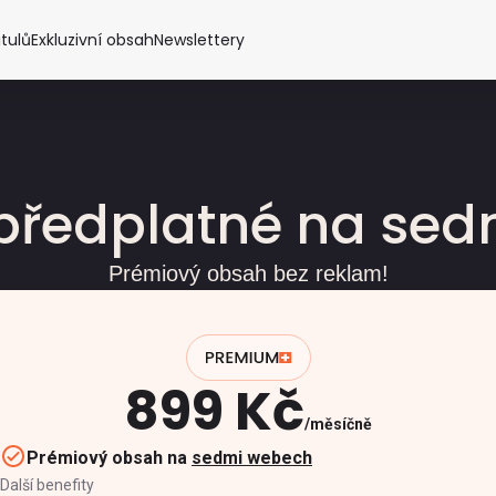
itulů
Exkluzivní obsah
Newslettery
předplatné na se
Prémiový obsah bez reklam!
899 Kč
měsíčně
Prémiový obsah na
sedmi webech
Další benefity