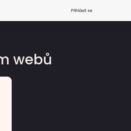
Přihlásit se
dm webů