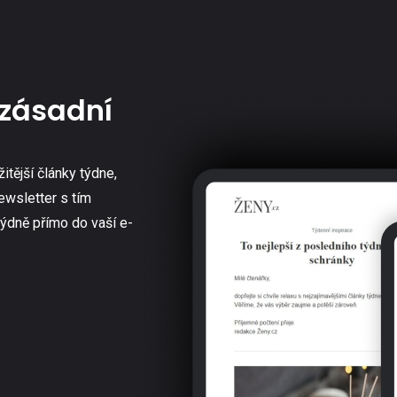
zásadní
žitější články týdne,
ewsletter s tím
týdně přímo do vaší e-