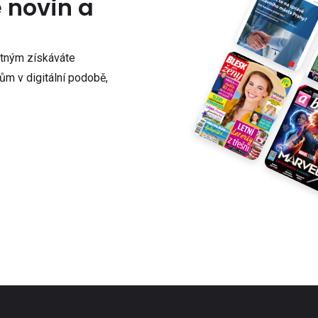
e novin a
atným získáváte
m v digitální podobě,