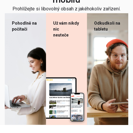
mobilu
Prohlížejte si libovolný obsah z jakéhokoliv zařízení.
Pohodlně na
Už vám nikdy
Odkudkoli na
počítači
nic
tabletu
neuteče