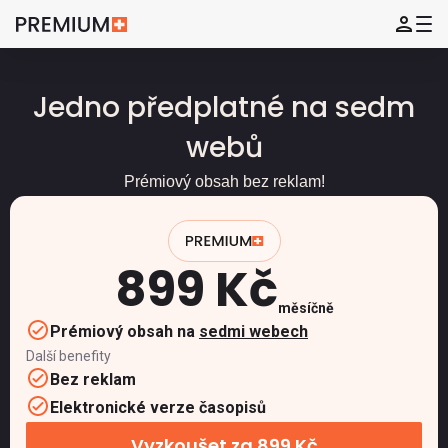
Jedno předplatné na sedm
webů
Prémiový obsah bez reklam!
899 Kč
měsíčně
Prémiový obsah na
sedmi webech
Další benefity
Bez reklam
Elektronické verze časopisů
Vyzkoušet za 899 Kč