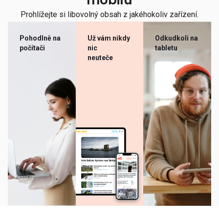
mobilu
Prohlížejte si libovolný obsah z jakéhokoliv zařízení.
Pohodlně na
Už vám nikdy
Odkudkoli na
počítači
nic
tabletu
neuteče