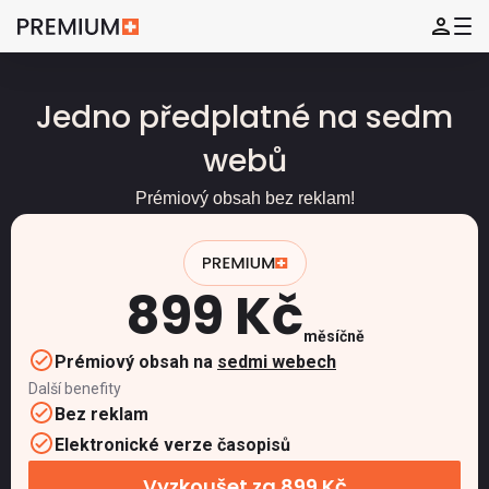
Jedno předplatné na sedm
webů
Prémiový obsah bez reklam!
899 Kč
měsíčně
Prémiový obsah na
sedmi webech
Další benefity
Bez reklam
Elektronické verze časopisů
Vyzkoušet za 899 Kč