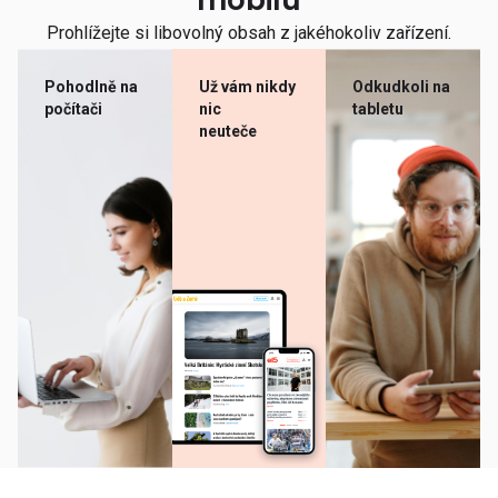
mobilu
Prohlížejte si libovolný obsah z jakéhokoliv zařízení.
Pohodlně na
Už vám nikdy
Odkudkoli na
počítači
nic
tabletu
neuteče