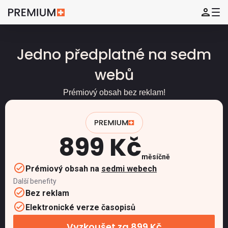
Jedno předplatné na sedm
webů
Prémiový obsah bez reklam!
899 Kč
měsíčně
Prémiový obsah na
sedmi webech
Další benefity
Bez reklam
Elektronické verze časopisů
Vyzkoušet za 899 Kč