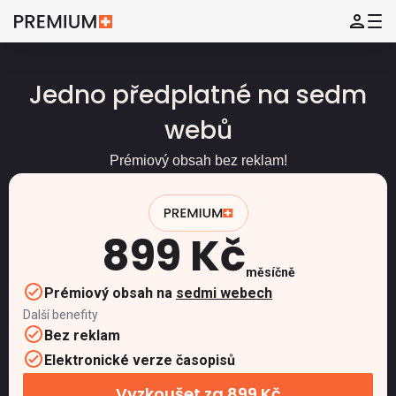
Jedno předplatné na sedm
webů
Prémiový obsah bez reklam!
899 Kč
měsíčně
Prémiový obsah na
sedmi webech
Další benefity
Bez reklam
Elektronické verze časopisů
Vyzkoušet za 899 Kč