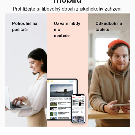
mobilu
Prohlížejte si libovolný obsah z jakéhokoliv zařízení.
Pohodlně na
Už vám nikdy
Odkudkoli na
počítači
nic
tabletu
neuteče