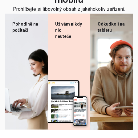
mobilu
Prohlížejte si libovolný obsah z jakéhokoliv zařízení.
Pohodlně na
Už vám nikdy
Odkudkoli na
počítači
nic
tabletu
neuteče