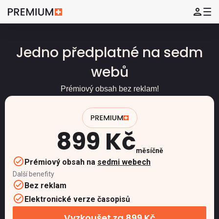
Jedno předplatné na sedm
webů
Prémiový obsah bez reklam!
899 Kč
měsíčně
Prémiový obsah na
sedmi webech
Další benefity
Bez reklam
Elektronické verze časopisů
Vyzkoušet za 899 Kč