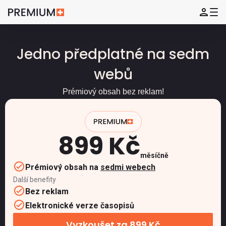
Jedno předplatné na sedm
webů
Prémiový obsah bez reklam!
899 Kč
měsíčně
Prémiový obsah na
sedmi webech
Další benefity
Bez reklam
Elektronické verze časopisů
Vyzkoušet za 899 Kč