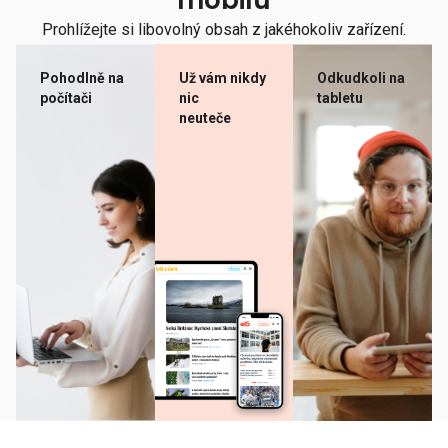
mobilu
Prohlížejte si libovolný obsah z jakéhokoliv zařízení.
Pohodlně na
Už vám nikdy
Odkudkoli na
počítači
nic
tabletu
neuteče