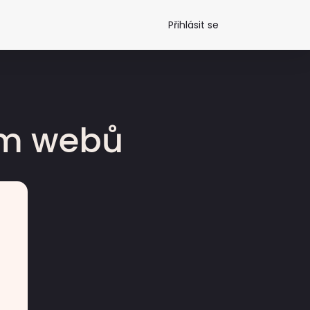
Přihlásit se
dm webů