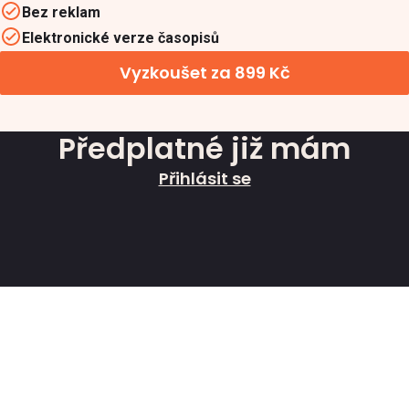
Bez reklam
Elektronické verze časopisů
Vyzkoušet za 899 Kč
Předplatné již mám
Přihlásit se