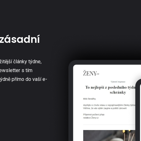
zásadní
žitější články týdne,
ewsletter s tím
týdně přímo do vaší e-