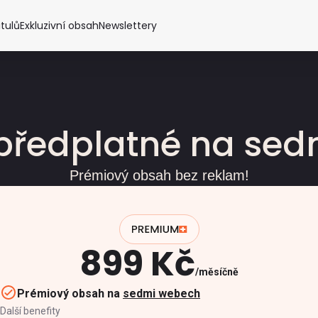
itulů
Exkluzivní obsah
Newslettery
předplatné na se
Prémiový obsah bez reklam!
899 Kč
měsíčně
Prémiový obsah na
sedmi webech
Další benefity