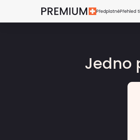
Předplatné
Přehled t
Jedno 