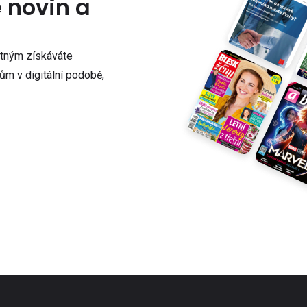
e novin a
atným získáváte
m v digitální podobě,