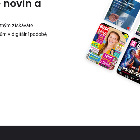
e novin a
atným získáváte
m v digitální podobě,