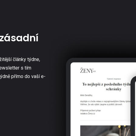
zásadní
žitější články týdne,
ewsletter s tím
týdně přímo do vaší e-