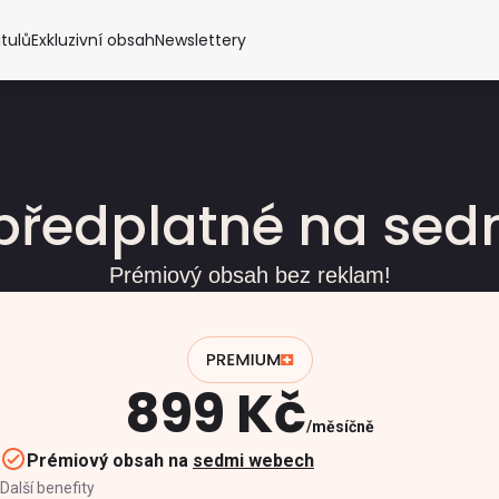
itulů
Exkluzivní obsah
Newslettery
předplatné na se
Prémiový obsah bez reklam!
899 Kč
měsíčně
Prémiový obsah na
sedmi webech
Další benefity