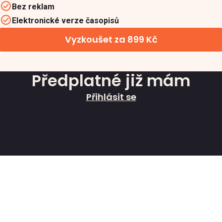
Bez reklam
Elektronické verze časopisů
Vyzkoušet za 899 Kč
Předplatné již mám
Přihlásit se