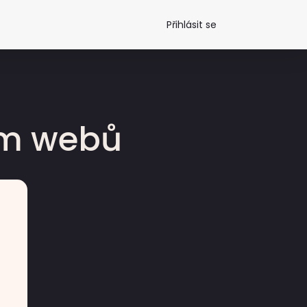
Přihlásit se
dm webů