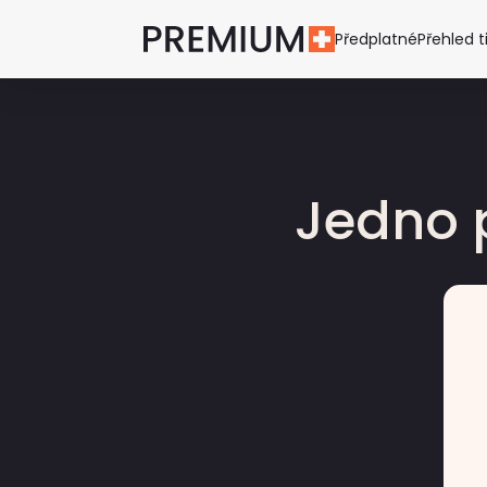
Předplatné
Přehled t
Jedno 