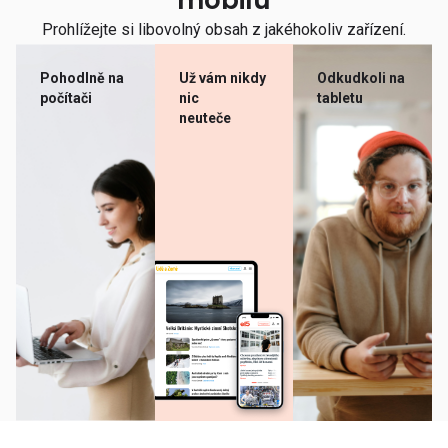
mobilu
Prohlížejte si libovolný obsah z jakéhokoliv zařízení.
Pohodlně na
Už vám nikdy
Odkudkoli na
počítači
nic
tabletu
neuteče