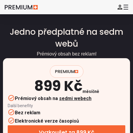
Jedno předplatné na sedm
webů
Prémiový obsah bez reklam!
899 Kč
měsíčně
Prémiový obsah na
sedmi webech
Další benefity
Bez reklam
Elektronické verze časopisů
Vyzkoušet za 899 Kč