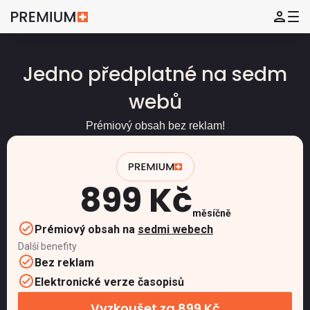
Jedno předplatné na sedm
webů
Prémiový obsah bez reklam!
899 Kč
měsíčně
Prémiový obsah na
sedmi webech
Další benefity
Bez reklam
Elektronické verze časopisů
Vyzkoušet za 899 Kč