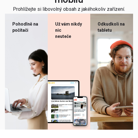
mobilu
Prohlížejte si libovolný obsah z jakéhokoliv zařízení.
Pohodlně na
Už vám nikdy
Odkudkoli na
počítači
nic
tabletu
neuteče