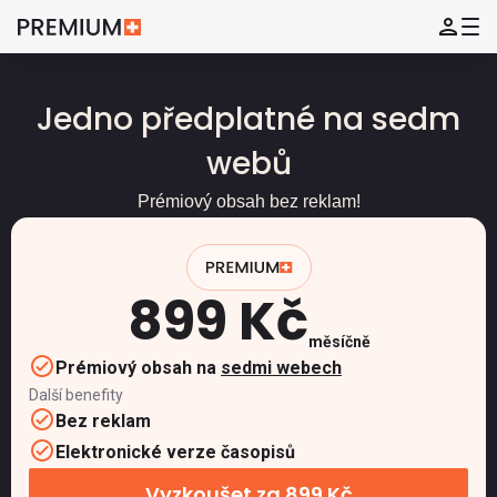
Jedno předplatné na sedm
webů
Prémiový obsah bez reklam!
899 Kč
měsíčně
Prémiový obsah na
sedmi webech
Další benefity
Bez reklam
Elektronické verze časopisů
Vyzkoušet za 899 Kč