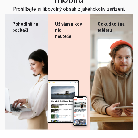
mobilu
Prohlížejte si libovolný obsah z jakéhokoliv zařízení.
Pohodlně na
Už vám nikdy
Odkudkoli na
počítači
nic
tabletu
neuteče