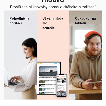
mobilu
Prohlížejte si libovolný obsah z jakéhokoliv zařízení.
Pohodlně na
Už vám nikdy
Odkudkoli na
počítači
nic
tabletu
neuteče