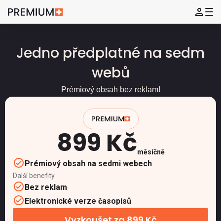
Jedno předplatné na sedm
webů
Prémiový obsah bez reklam!
899 Kč
měsíčně
Prémiový obsah na
sedmi webech
Další benefity
Bez reklam
Elektronické verze časopisů
Vyzkoušet za 899 Kč